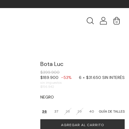
0
Bota Luc
$399.900
$189.900
-53%
6 × $31.650 SIN INTERÉS
sin impuestos
$156.942
NEGRO
36
37
38
39
40
GUÍA DE TALLES