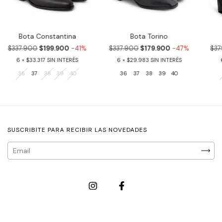
Bota Constantina
Bota Torino
$337.900
$199.900
-41%
$337.900
$179.900
-47%
$37
6
$33.317
6
$29.983
36
37
38
39
40
36
37
38
39
40
SUSCRIBITE PARA RECIBIR LAS NOVEDADES