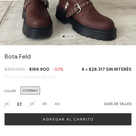
Bota Feld
$359.900
$169.900
-53%
6 × $28.317 SIN INTERÉS
Precio sin impuestos
$140.413
COGNAC
COLOR
36
37
38
39
40
GUÍA DE TALLES