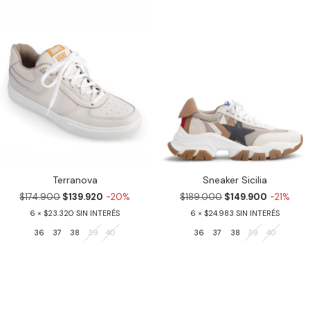
Terranova
Sneaker Sicilia
$174.900
$139.920
-20%
$189.000
$149.900
-21%
6
$23.320
6
$24.983
36
37
38
39
40
36
37
38
39
40