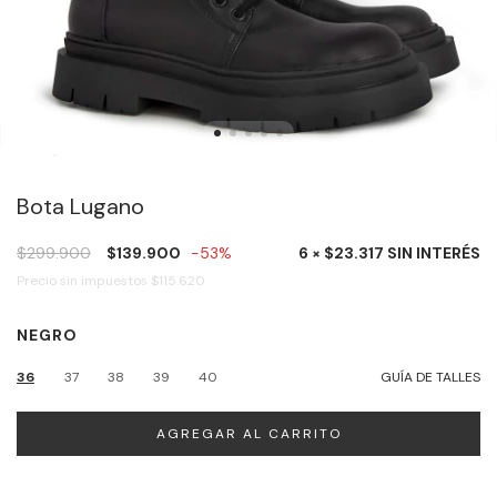
Bota Lugano
$299.900
$139.900
-53%
6 × $23.317 SIN INTERÉS
Precio sin impuestos
$115.620
NEGRO
36
37
38
39
40
GUÍA DE TALLES