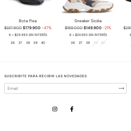
Bota Pisa
Sneaker Sicilia
$337.900
$179.900
-47%
$189.000
$149.900
-21%
$29
6
$29.983
6
$24.983
36
37
38
39
40
36
37
38
39
40
SUSCRIBITE PARA RECIBIR LAS NOVEDADES