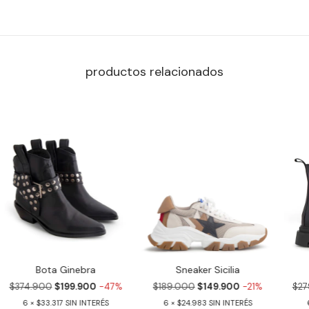
productos relacionados
Bota Ginebra
Sneaker Sicilia
$374.900
$199.900
-47%
$189.000
$149.900
-21%
$27
6
$33.317
6
$24.983