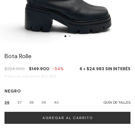
Bota Rolle
$324.900
$149.900
-54%
6 × $24.983 SIN INTERÉS
Precio sin impuestos
$123.884
NEGRO
36
37
38
39
40
GUÍA DE TALLES