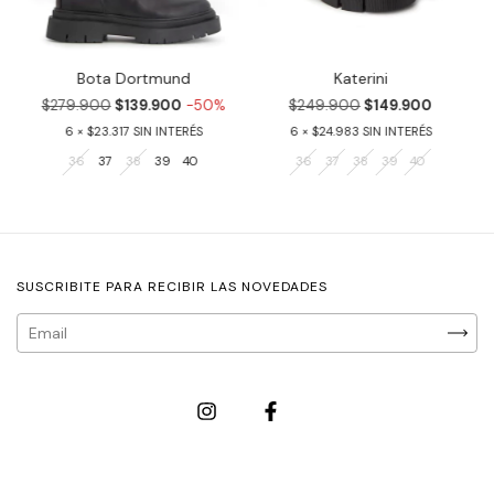
Bota Dortmund
Katerini
$279.900
$139.900
-50%
$249.900
$149.900
6
$23.317
6
$24.983
36
37
38
39
40
36
37
38
39
40
SUSCRIBITE PARA RECIBIR LAS NOVEDADES