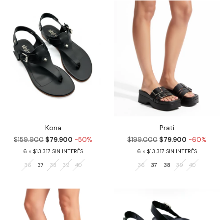
Kona
Prati
$159.900
$79.900
-50%
$199.000
$79.900
-60%
6
$13.317
6
$13.317
36
37
38
39
40
36
37
38
39
40