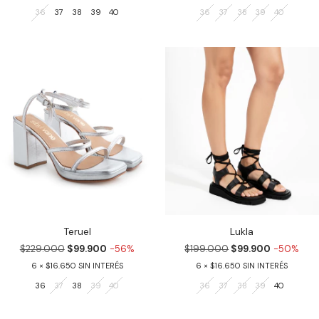
36
37
38
39
40
36
37
38
39
40
Teruel
Lukla
$229.000
$99.900
-56%
$199.000
$99.900
-50%
6
$16.650
6
$16.650
36
37
38
39
40
36
37
38
39
40