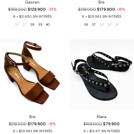
Gesten
Bre
$199.000
$129.900
-35%
$219.000
$179.900
-18%
6
$21.650
6
$29.983
36
37
38
39
40
36
37
38
39
40
Bre
Klara
$219.000
$179.900
-18%
$169.000
$79.900
6
$29.983
6
$13.317