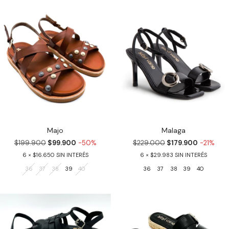
Majo
Malaga
$199.900
$99.900
-50%
$229.000
$179.900
-21%
6
$16.650
6
$29.983
36
37
38
39
40
36
37
38
39
40