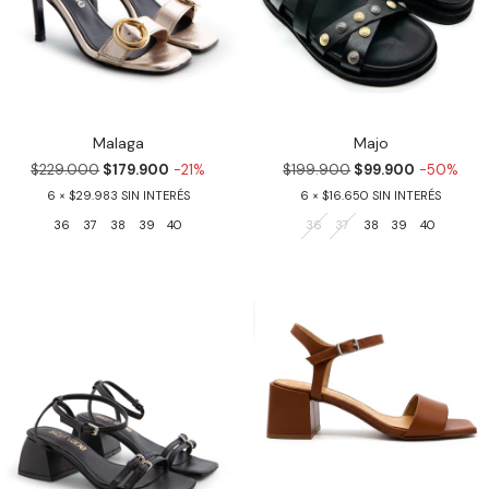
Malaga
Majo
$229.000
$179.900
-21%
$199.900
$99.900
-50%
6
$29.983
6
$16.650
36
37
38
39
40
36
37
38
39
40