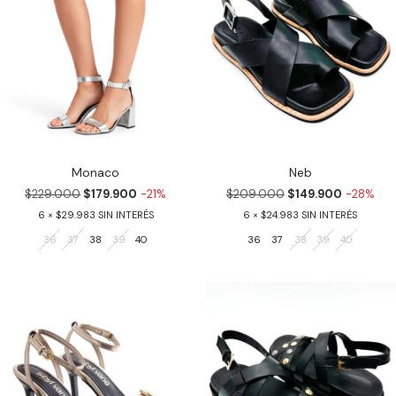
Monaco
Neb
$229.000
$179.900
-21%
$209.000
$149.900
-28%
6
$29.983
6
$24.983
36
37
38
39
40
36
37
38
39
40