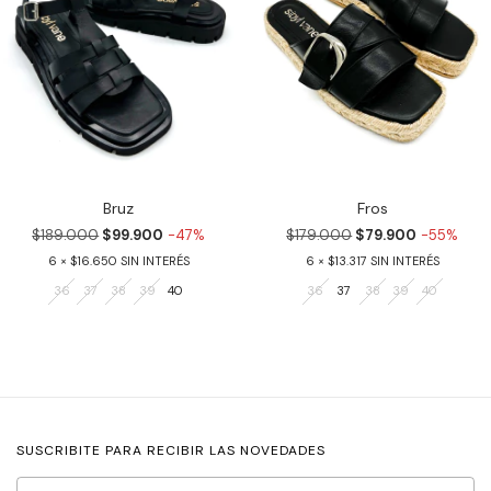
Bruz
Fros
$189.000
$99.900
-47%
$179.000
$79.900
-55%
6
$16.650
6
$13.317
36
37
38
39
40
36
37
38
39
40
SUSCRIBITE PARA RECIBIR LAS NOVEDADES