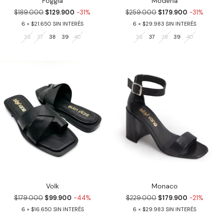
Foggia
Modena
$189.000
$129.900
-31%
$259.000
$179.900
-31%
6
$21.650
6
$29.983
36
37
38
39
40
36
37
38
39
40
Volk
Monaco
$179.000
$99.900
-44%
$229.000
$179.900
-21%
6
$16.650
6
$29.983