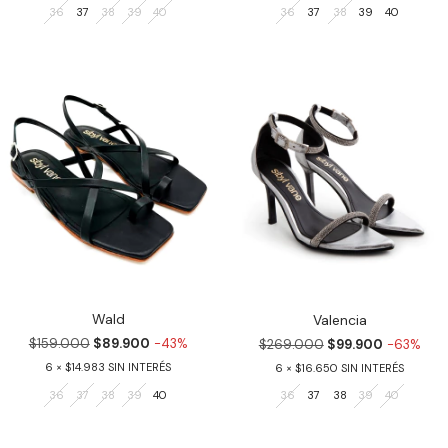
36
37
38
39
40
36
37
38
39
40
Wald
Valencia
$159.000
$89.900
-43%
$269.000
$99.900
-63%
6
$14.983
6
$16.650
36
37
38
39
40
36
37
38
39
40