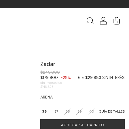
0
Zadar
$249.000
$179.900
-28%
6 × $29.983 SIN INTERÉS
sin impuestos
$148.678
ARENA
36
37
38
39
40
GUÍA DE TALLES