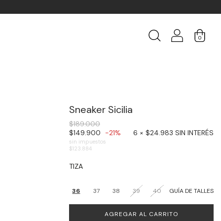
0
Sneaker Sicilia
$189.000
$149.900
-21%
6 × $24.983 SIN INTERÉS
sin impuestos
$123.884
TIZA
36
37
38
39
40
GUÍA DE TALLES