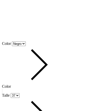
Talle
36
37
38
39
40
Bota BURGOS
$299.900,00
$149.900,00
6
cuotas sin interés de
$24.983,33
TALLES
36
37
38
39
40
47
%
OFF