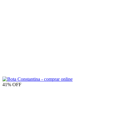
Bota Constantina
$337.900,00
$199.900,00
6
cuotas sin interés de
$33.316,67
TALLES
36
37
38
39
40
37
%
OFF