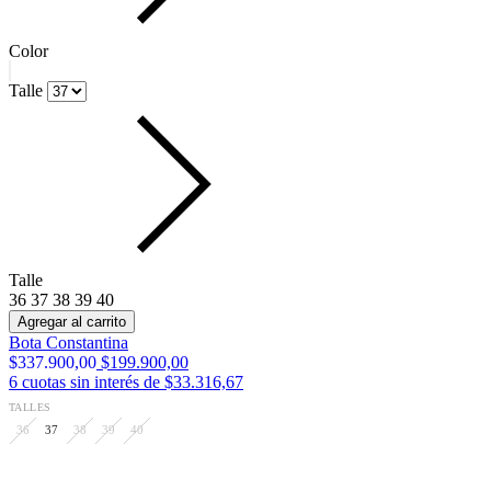
Talle
36
37
38
39
40
Bota Berna
$474.900,00
$299.900,00
9
cuotas sin interés de
$33.322,22
TALLES
36
37
38
39
40
50
%
OFF