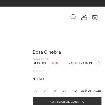
0
Bota Ginebra
$374.900
$199.900
-47%
6 × $33.317 SIN INTERÉS
sin impuestos
$165.207
NEGRO
36
37
38
39
40
GUÍA DE TALLES
41