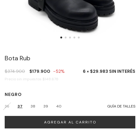
Bota Rub
$374.900
$179.900
-52%
6 × $29.983 SIN INTERÉS
Precio sin impuestos
$148.678
NEGRO
36
37
38
39
40
GUÍA DE TALLES