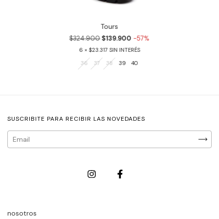
Tours
$324.900
$139.900
-57%
6
$23.317
36
37
38
39
40
SUSCRIBITE PARA RECIBIR LAS NOVEDADES
nosotros